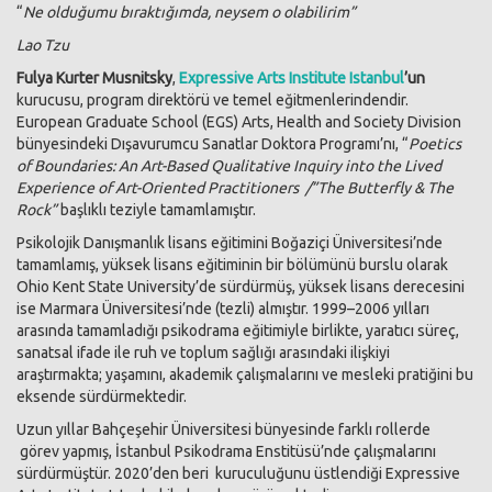
“
Ne olduğumu bıraktığımda, neysem o olabilirim”
Lao Tzu
Fulya Kurter Musnitsky
,
Expressive Arts Institute Istanbul
’un
kurucusu, program direktörü ve temel eğitmenlerindendir.
European Graduate School (EGS) Arts, Health and Society Division
bünyesindeki Dışavurumcu Sanatlar Doktora Programı’nı,
“
Poetics
of Boundaries: An Art-Based Qualitative Inquiry into the Lived
Experience of Art-Oriented Practitioners /”The Butterfly & The
Rock”
başlıklı teziyle tamamlamıştır.
Psikolojik Danışmanlık lisans eğitimini Boğaziçi Üniversitesi’nde
tamamlamış, yüksek lisans eğitiminin bir bölümünü burslu olarak
Ohio Kent State University’de sürdürmüş, yüksek lisans derecesini
ise Marmara Üniversitesi’nde (tezli) almıştır. 1999–2006 yılları
arasında tamamladığı psikodrama eğitimiyle birlikte, yaratıcı süreç,
sanatsal ifade ile ruh ve toplum sağlığı arasındaki ilişkiyi
araştırmakta; yaşamını, akademik çalışmalarını ve mesleki pratiğini bu
eksende sürdürmektedir.
Uzun yıllar Bahçeşehir Üniversitesi bünyesinde farklı rollerde
görev yapmış, İstanbul Psikodrama Enstitüsü’nde çalışmalarını
sürdürmüştür. 2020’den beri kuruculuğunu üstlendiği Expressive