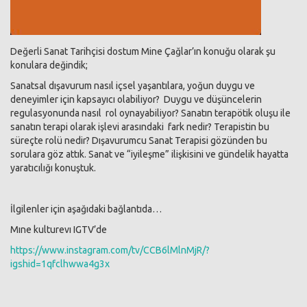
Değerli Sanat Tarihçisi dostum Mine Çağlar’ın konuğu olarak şu
konulara değindik;
Sanatsal dışavurum nasıl içsel yaşantılara, yoğun duygu ve
deneyimler için kapsayıcı olabiliyor?
Duygu ve düşüncelerin
regulasyonunda nasıl
rol oynayabiliyor? Sanatın terapötik oluşu ile
sanatın terapi olarak işlevi arasındaki
fark nedir? Terapistin bu
süreçte rolü nedir? Dışavurumcu Sanat Terapisi gözünden bu
sorulara göz attık. Sanat ve “iyileşme” ilişkisini ve gündelik hayatta
yaratıcılığı konuştuk.
İlgilenler için aşağıdaki bağlantıda…
Mıne kulturevı IGTV’de
https://www.instagram.com/tv/CCB6lMlnMjR/?
igshid=1qfclhwwa4g3x